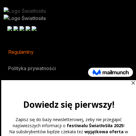
Regulaminy
Polityka prywatności
Festiwal
O nas
Miejsce
Partnerzy
Kontakt: swiatlosila@cyfrowe.pl