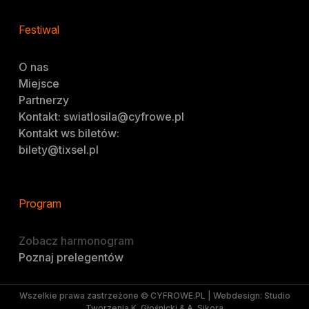
Festiwal
O nas
Miejsce
Partnerzy
Kontakt: swiatlosila@cyfrowe.pl
Kontakt ws biletów:
bilety@tixsel.pl
Program
Zobacz harmonogram
Poznaj prelegentów
Wszelkie prawa zastrzeżone © CYFROWE.PL | Webdesign: Studio
Tworzenia K. Głośnicki & A. Sikora