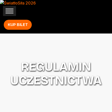
KUP BILET
REGULAMIN
UCZESTNICTWA