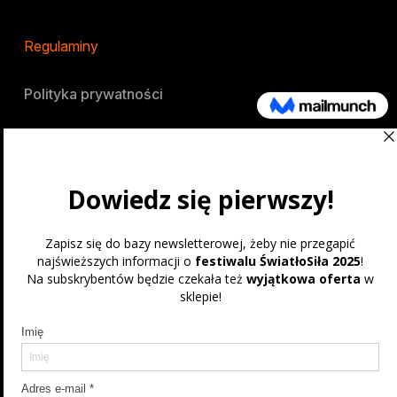
Regulaminy
Polityka prywatności
Festiwal
O nas
Miejsce
Partnerzy
Kontakt: swiatlosila@cyfrowe.pl
Kontakt ws biletów:
bilety@tixsel.pl
Program