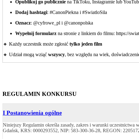
Opublikuj go publicznie
na TikToku, Instagramie lub YouTub
Dodaj hashtagi
: #CanonPiekna i #SwiatloSila
Oznacz
: @cyfrowe_pl i @canonpolska
Wypełnij formularz
na stronie z linkiem do filmu: https://swia
🔸 Każdy uczestnik może zgłosić
tylko jeden film
🔸 Udział mogą wziąć
wszyscy
, bez względu na wiek, doświadczenie
REGULAMIN KONKURSU
I Postanowienia ogólne
Niniejszy Regulamin określa zasady, zakres i warunki uczestnictw
Gdańsk, KRS: 0000293552, NIP: 583-300-36-28, REGON: 220517299