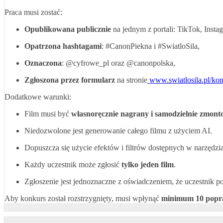
Praca musi zostać:
Opublikowana publicznie
na jednym z portali: TikTok, Inst
Opatrzona hashtagami
:
#CanonPiekna
i
#SwiatloSila
,
Oznaczona
:
@cyfrowe_pl
oraz
@canonpolska
,
Zgłoszona przez formularz
na stronie
www.swiatlosila.pl/ko
Dodatkowe warunki:
Film musi być
własnoręcznie nagrany i samodzielnie zmon
Niedozwolone jest generowanie całego filmu z użyciem AI.
Dopuszcza się użycie efektów i filtrów dostępnych w narzędzia
Każdy uczestnik może zgłosić
tylko jeden film
.
Zgłoszenie jest jednoznaczne z oświadczeniem, że uczestnik p
Aby konkurs został rozstrzygnięty, musi wpłynąć
minimum 10 popr