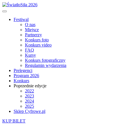
Festiwal
O nas
Miejsce
Partnerzy
Konkurs foto
Konkurs video
FAQ
Kursy
Konkurs fotograficzny
Regulamin wydarzenia
Prelegenci
Program 2026
Konkurs
Poprzednie edycje
2022
2023
2024
2025
Sklep Cyfrowe.pl
KUP BILET