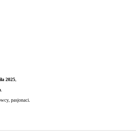
iła 2025
,
h
.
owcy, pasjonaci.