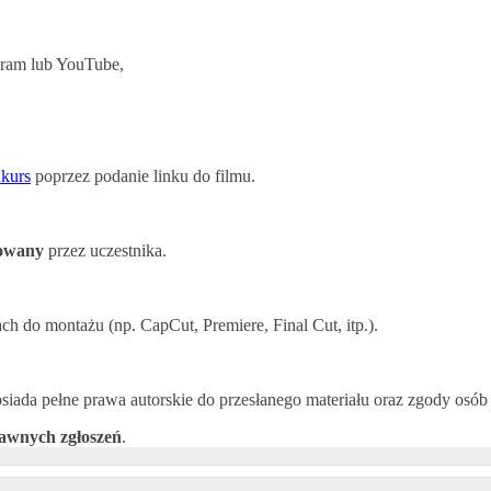
agram lub YouTube,
nkurs
poprzez podanie linku do filmu.
towany
przez uczestnika.
ch do montażu (np. CapCut, Premiere, Final Cut, itp.).
osiada pełne prawa autorskie do przesłanego materiału oraz zgody osób
awnych zgłoszeń
.