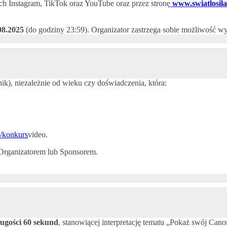
h Instagram, TikTok oraz YouTube oraz przez stronę
www.swiatlosila
08.2025
(do godziny 23:59). Organizator zastrzega sobie możliwość w
ik), niezależnie od wieku czy doświadczenia, która:
l/konkurs
video.
 Organizatorem lub Sponsorem.
ługości 60 sekund
, stanowiącej interpretację tematu „Pokaż swój Cano