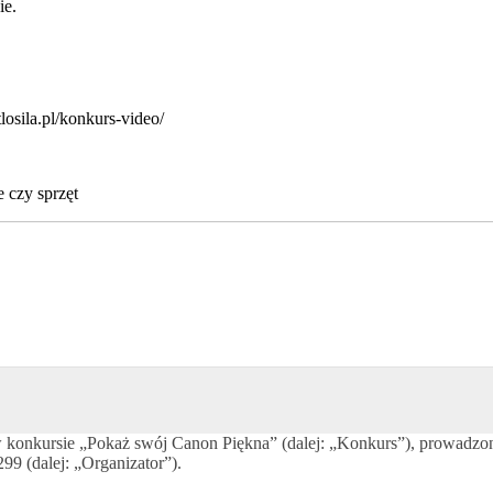
ie.
tlosila.pl/konkurs-video/
 czy sprzęt
a w konkursie „Pokaż swój Canon Piękna” (dalej: „Konkurs”), prowadz
 (dalej: „Organizator”).