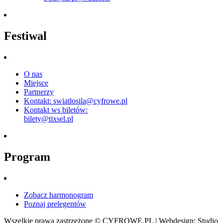
Festiwal
O nas
Miejsce
Partnerzy
Kontakt: swiatlosila@cyfrowe.pl
Kontakt ws biletów:
bilety@tixsel.pl
Program
Zobacz harmonogram
Poznaj prelegentów
Wszelkie prawa zastrzeżone © CYFROWE.PL | Webdesign: Studio