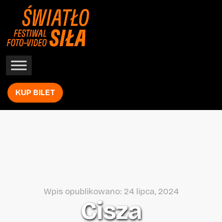
KUP BILET
Wpis opublikowano: 24 lipca, 2024
Cisza