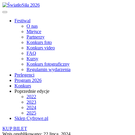
Festiwal
O nas
Miejsce
Partnerzy
Konkurs foto
Konkurs video
FAQ
Kursy
Konkurs fotograficzny
Regulamin wydarzenia
Prelegenci
Program 2026
Konkurs
Poprzednie edycje
2022
2023
2024
2025
Sklep Cyfrowe.pl
KUP BILET
Wpis opublikowano: 22 lipca, 2024