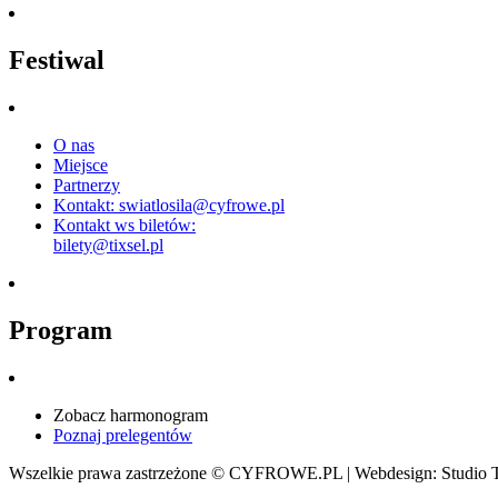
Festiwal
O nas
Miejsce
Partnerzy
Kontakt: swiatlosila@cyfrowe.pl
Kontakt ws biletów:
bilety@tixsel.pl
Program
Zobacz harmonogram
Poznaj prelegentów
Wszelkie prawa zastrzeżone © CYFROWE.PL | Webdesign: Studio Tw