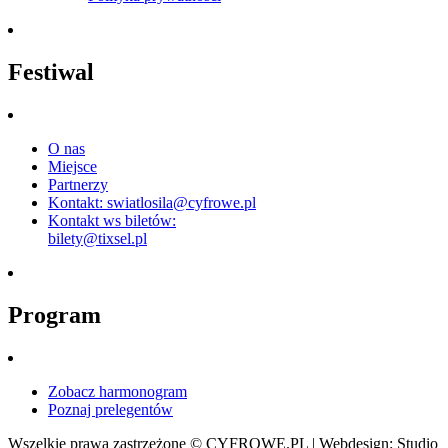
Festiwal
O nas
Miejsce
Partnerzy
Kontakt: swiatlosila@cyfrowe.pl
Kontakt ws biletów:
bilety@tixsel.pl
Program
Zobacz harmonogram
Poznaj prelegentów
Wszelkie prawa zastrzeżone © CYFROWE.PL | Webdesign: Studio