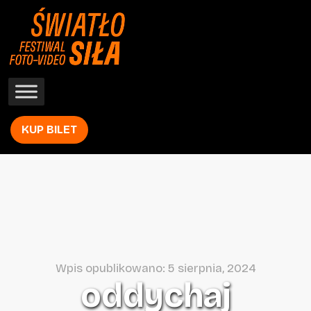
KUP BILET
Wpis opublikowano: 5 sierpnia, 2024
oddychaj