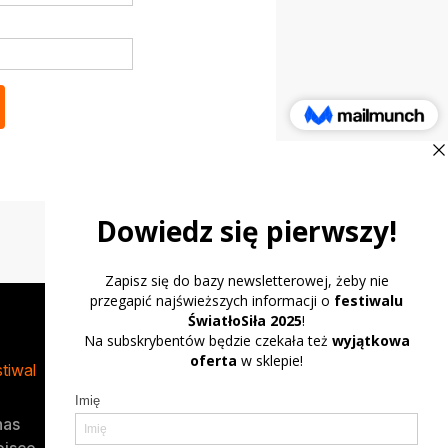
tiwal
Program
nas
Zobacz