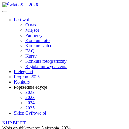
Festiwal
O nas
Miejsce
Partnerzy
Konkurs foto
Konkurs video
FAQ
Kursy
Konkurs fotograficzny
Regulamin wydarzenia
Prelegenci
Program 2025
Konkurs
Poprzednie edycje
2022
2023
2024
2025
Sklep Cyfrowe.pl
KUP BILET
Wpis opublikowano: 5 sierpnia, 2024