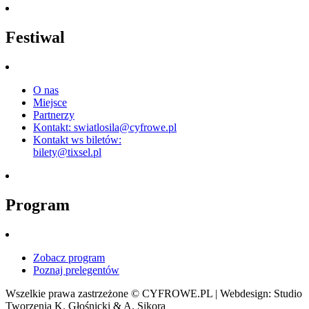
Festiwal
O nas
Miejsce
Partnerzy
Kontakt: swiatlosila@cyfrowe.pl
Kontakt ws biletów:
bilety@tixsel.pl
Program
Zobacz program
Poznaj prelegentów
Wszelkie prawa zastrzeżone © CYFROWE.PL | Webdesign: Studio
Tworzenia K. Głośnicki & A. Sikora