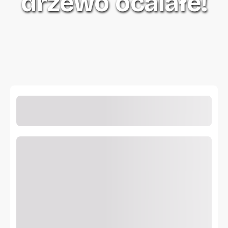
drzewo ocalałe!