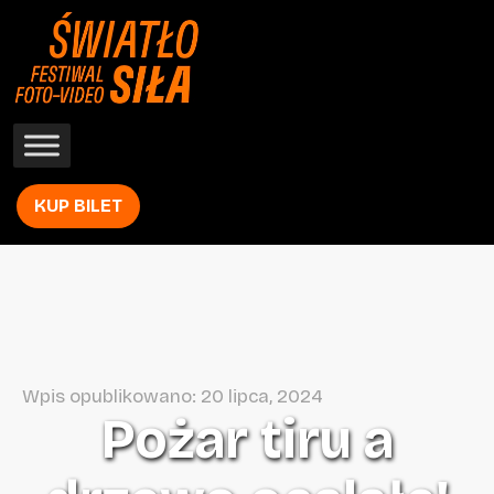
KUP BILET
Wpis opublikowano: 20 lipca, 2024
Pożar tiru a