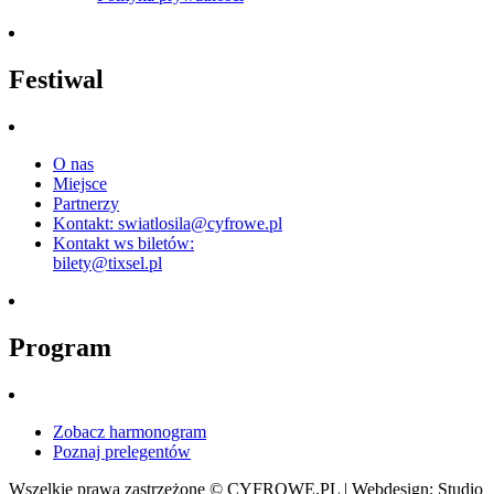
Festiwal
O nas
Miejsce
Partnerzy
Kontakt: swiatlosila@cyfrowe.pl
Kontakt ws biletów:
bilety@tixsel.pl
Program
Zobacz harmonogram
Poznaj prelegentów
Wszelkie prawa zastrzeżone © CYFROWE.PL | Webdesign: Studio